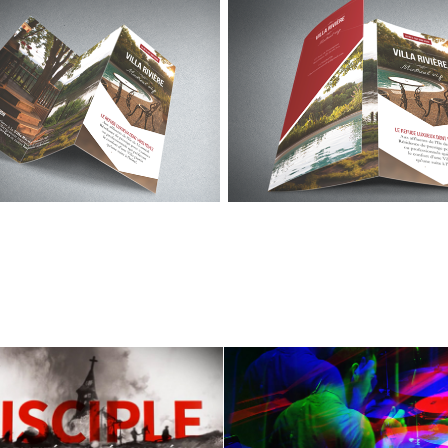
Disciple
On est Axe21