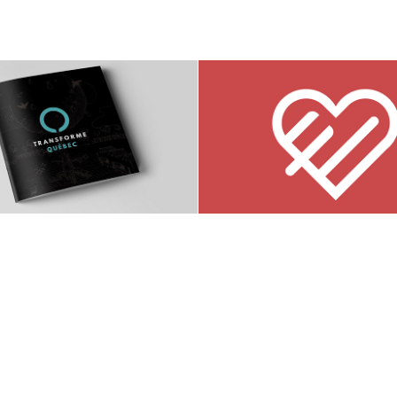
Document vision TQ
Love Extended.
2019
2018